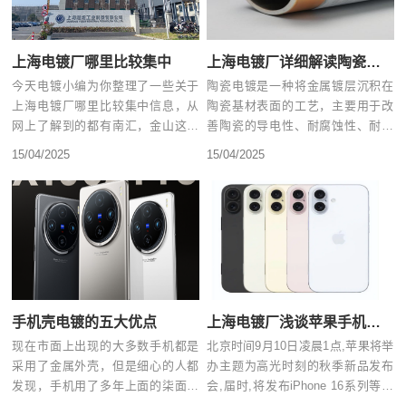
上海电镀厂哪里比较集中
上海电镀厂详细解读陶瓷电镀工作原理及流程
今天电镀小编为你整理了一些关于
陶瓷电镀是一种将金属镀层沉积在
上海电镀厂哪里比较集中信息，从
陶瓷基材表面的工艺，主要用于改
网上了解到的都有南汇，金山这两
善陶瓷的导电性、耐腐蚀性、耐磨
个区，毕竟南汇的弘夏也是一个
性或装饰性...
15/04/2025
15/04/2025
老......
手机壳电镀的五大优点
上海电镀厂浅谈苹果手机电镀工艺种类
现在市面上出现的大多数手机都是
北京时间9月10日凌晨1点,苹果将举
采用了金属外壳，但是细心的人都
办主题为高光时刻的秋季新品发布
发现，手机用了多年上面的柒面都
会,届时,将发布iPhone 16系列等新
很少出现摸索，其实这是因为厂
品，苹果手机......