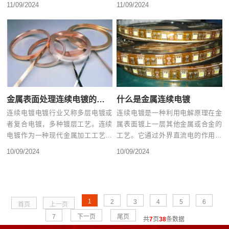
11/09/2024
11/09/2024
家......
金属表面处理连续电镀的优缺点
什么是金属连续电镀
连续电镀电镀行业又称多层电镀或
连续电镀是一种利用电解原理在金
者复合电镀，多种镀层工艺。连续
属表面镀上一层其他金属或合金的
电镀作为一种现代金属加工工艺，
工艺。它通过外界直流电的作用，
具有显著优点：‌提升实用性能‌......
在电镀液中使阳极金属氧化成离
10/09/2024
10/09/2024
子......
1
2
3
4
5
6
首页
上一页
7
下一页
尾页
共
7
页
38
条数据