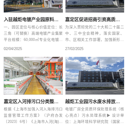
入驻越炬电镀产业园原料集采直降20%，精准赋能汽车电子/航空航天产业升级
嘉定区促进招商引资高质量发展的若干措施
一、园区定位与核心价值定位：长
为深入贯彻党的二十大和二十届二
三角（可替换）高端电镀产业集聚
中、三中全会精神，落实国家、
平台规模：60,000㎡专业化电镀厂
市、区相关工作部署，加强新形势
房 + 全资质环保配套使......
下招商引资工作，进一步服务全国
02/04/2025
27/02/2025
统......
嘉定区入河排污口分类整治动态销号和长效监督管理工作实施意见
越炬工业园污水废水排放设施管理体系
根据《上海市加强入河入海排污口
电镀厂房全资质环保处理系统（核
监督管理工作方案》（沪府办发
心亮点）污水处理系统▶ 设计单
〔2023〕6号）《上海市入河(海)排
位：上海环境科学研究院（国家重
污口排查整治专项行动工作......
点实验室技术支持）▶ 运维团