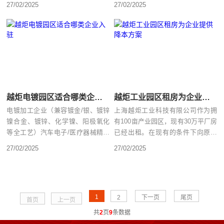
27/02/2025
27/02/2025
队......
越炬电镀园区适合哪类企业入驻
越炬工业园区租房为企业提供降本方案
电镀加工企业（兼容镀金/银、镀锌
上海越炬工业科技有限公司作为拥
镍合金、镀锌、化学镍、阳极氧化
有100亩产业园区，现有30万平厂房
等全工艺）汽车电子/医疗器械精密
已经出租。在现有的条件下向原材
电镀研发中心航空航天零部件......
料厂家采购原料为企业降本......
27/02/2025
27/02/2025
1
2
下一页
尾页
首页
上一页
共
2
页
9
条数据